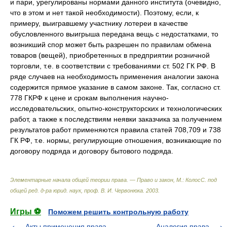
и пари, урегулированы нормами данного института (очевидно,
что в этом и нет такой необходимости). Поэтому, если, к
примеру, выигравшему участнику лотереи в качестве
обусловленного выигрыша передана вещь с недостатками, то
возникший спор может быть разрешен по правилам обмена
товаров (вещей), приобретенных в предприятии розничной
торговли, т.е. в соответствии с требованиями ст. 502 ГК РФ. В
ряде случаев на необходимость применения аналогии закона
содержится прямое указание в самом законе. Так, согласно ст.
778 ГКРФ к цене и срокам выполнения научно-
исследовательских, опытно-конструкторских и технологических
работ, а также к последствиям неявки заказчика за получением
результатов работ применяются правила статей 708,709 и 738
ГК РФ, т.е. нормы, регулирующие отношения, возникающие по
договору подряда и договору бытового подряда.
Элементарные начала общей теории права. — Право и закон, М.: КолосС
.
под
общей ред. д-ра юрид. наук, проф. В. И. Червонюка
.
2003
.
Игры ⚽
Поможем решить контрольную работу
Акты применения права
Аналогия права